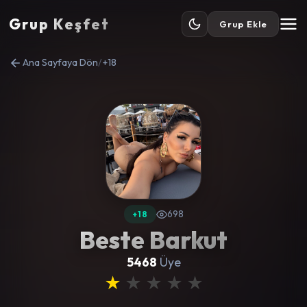
Grup Keşfet
Grup Ekle
Ana Sayfaya Dön
/
+18
698
+18
Beste Barkut
5468
Üye
★
★
★
★
★