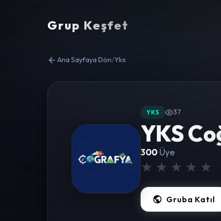
Grup Keşfet
Ana Sayfaya Dön
/
Yks
37
YKS
YKS Co
300
Üye
★
★
★
★
★
Gruba Katıl