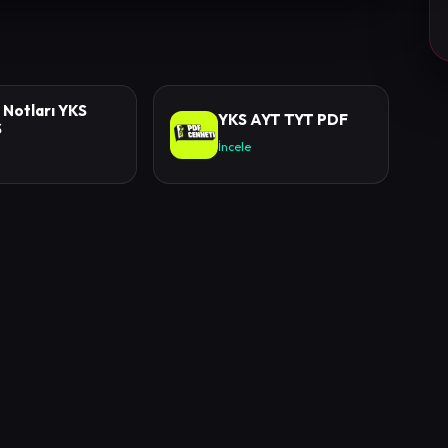
 Notları YKS
YKS AYT TYT PDF
S
İncele