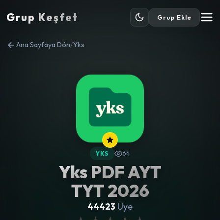
Grup Keşfet
Grup Ekle
Ana Sayfaya Dön
/
Yks
64
YKS
Yks PDF AYT
TYT 2026
44423
Üye